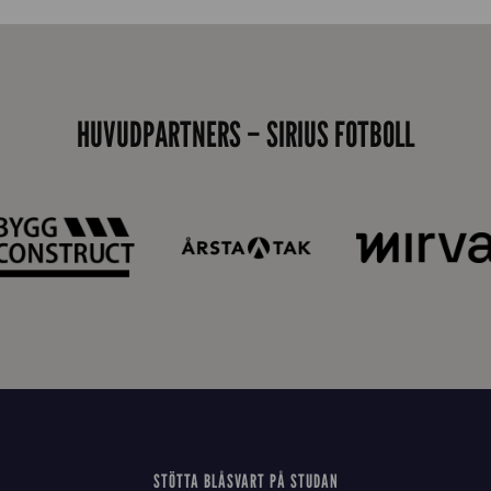
0
0
_
E
HUVUDPARTNERS – SIRIUS FOTBOLL
J
STÖTTA BLÅSVART PÅ STUDAN