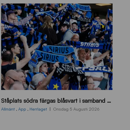
s
Ståplats södra färgas blåsvart i samband med nästa hemmamatch
ö
d
Allmänt
,
App
,
Herrlaget
Onsdag 5 Augusti 2026
r
a