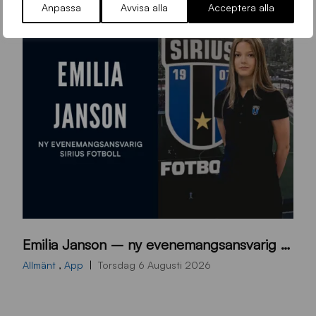
Anpassa
Avvisa alla
Acceptera alla
9
Emilia Janson – ny evenemangsansvarig för Sirius Fotboll
0
0
Allmänt
,
App
Torsdag 6 Augusti 2026
x
7