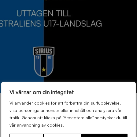
Vi värnar om din integritet
Vi använder cookies för att förbättra din surfupplevelse,
visa personliga annonser eller innehåll och analysera vår
trafik. Genom att klicka på "Acceptera alla" samtycker du till
vår användning av cookies.