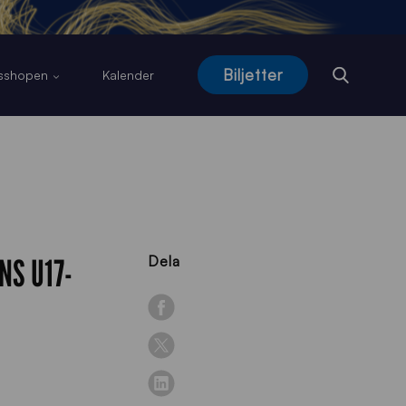
Biljetter
usshopen
Kalender
NS U17-
Dela