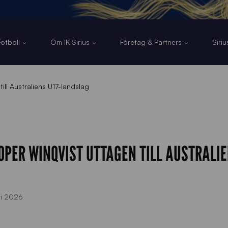
otboll
Om IK Sirius
Företag & Partners
Siri
ll Australiens U17-landslag
PER WINQVIST UTTAGEN TILL AUSTRALIE
ri 2026