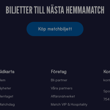
BILJETTER TILL NÄSTA HEMMAMATCH
Köp matchbiljett
Sidkarta
Företag
Kon
Hem
Bli partner
kont
Nyheter
Våra partners
Spo
Herrlaget
Affärsnätverket
754
Matchdag
Match VIP & Hospitality