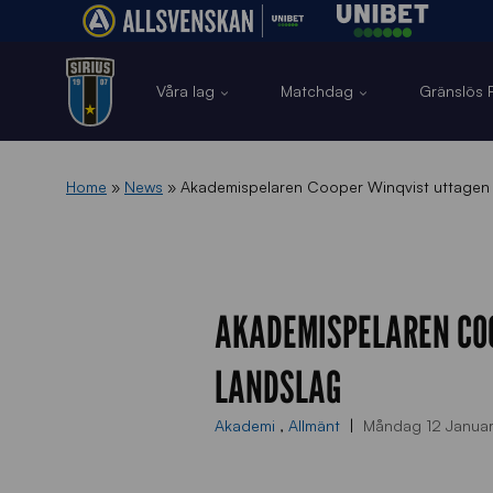
Våra lag
Matchdag
Gränslös F
Home
»
News
»
Akademispelaren Cooper Winqvist uttagen ti
AKADEMISPELAREN COO
LANDSLAG
Akademi
,
Allmänt
Måndag 12 Janua