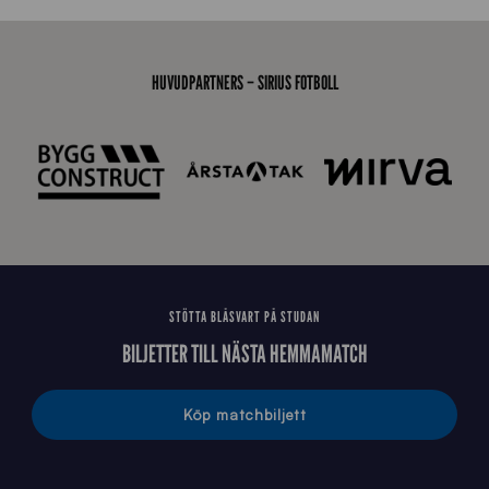
0
7
0
3
HUVUDPARTNERS – SIRIUS FOTBOLL
T
S
0
4
3
STÖTTA BLÅSVART PÅ STUDAN
BILJETTER TILL NÄSTA HEMMAMATCH
Köp matchbiljett