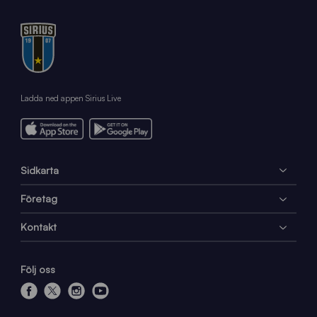
Ladda ned appen Sirius Live
Sidkarta
Företag
Kontakt
Följ oss
f
x
i
y
a
n
o