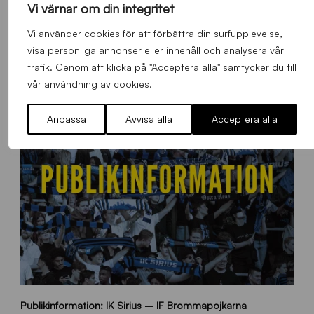
Vi värnar om din integritet
Vi använder cookies för att förbättra din surfupplevelse,
Alla nyheter
visa personliga annonser eller innehåll och analysera vår
trafik. Genom att klicka på "Acceptera alla" samtycker du till
vår användning av cookies.
Anpassa
Avvisa alla
Acceptera alla
p
Publikinformation: IK Sirius – IF Brommapojkarna
u