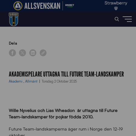
Home
»
News
»
Akademispelare uttagna till Future Team-landskamper
Dela
AKADEMISPELARE UTTAGNA TILL FUTURE TEAM-LANDSKAMPER
Akademi
,
Allmänt
Torsdag 2 Oktober 2025
Wille Nyvelius och Lias Wheadon
är uttagna till Future
Team-landskamper
för pojkar födda 2010.
Future Team-landskamperna äger rum i Norge den 12-19
oktober.