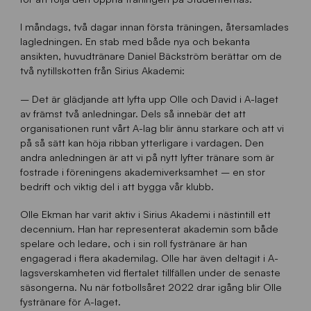
I måndags, två dagar innan första träningen, återsamlades
lagledningen. En stab med både nya och bekanta
ansikten, huvudtränare Daniel Bäckström berättar om de
två nytillskotten från Sirius Akademi:
– Det är glädjande att lyfta upp Olle och David i A-laget
av främst två anledningar. Dels så innebär det att
organisationen runt vårt A-lag blir ännu starkare och att vi
på så sätt kan höja ribban ytterligare i vardagen. Den
andra anledningen är att vi på nytt lyfter tränare som är
fostrade i föreningens akademiverksamhet – en stor
bedrift och viktig del i att bygga vår klubb.
Olle Ekman har varit aktiv i Sirius Akademi i nästintill ett
decennium. Han har representerat akademin som både
spelare och ledare, och i sin roll fystränare är han
engagerad i flera akademilag. Olle har även deltagit i A-
lagsverskamheten vid flertalet tillfällen under de senaste
säsongerna. Nu när fotbollsåret 2022 drar igång blir Olle
fystränare för A-laget.