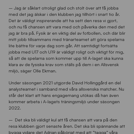
– Jag är såklart otroligt glad och stolt över att få jobba
med det jag älskar i den klubben jag tillhört i snart tio år.
Det är väldigt inspirerande att ha sett den resa vi gjort,
och nu få chansen att vara med och påverka den med det
jag är bra på. Fysik är en viktig del av fotbollen, och där blir
mitt jobb tillsammans med tränarteamet att göra spelarna
lite bättre för varje dag som går. Att samtidigt fortsätta
jobba med U17 och U19 är väldigt roligt och viktigt för mig,
så att de spelarna som kommer upp till A-laget ska kunna
klara av de fysiska krav som ställs på dem i en Allsvensk
miljö, säger Olle Ekman.
Under säsongen 2021 utgjorde David Hollinggård en del
analysteamet i samband med våra allsvenska matcher. Nu
står det klart att hans engagemang utökas då han även
kommer arbeta i A-lagets träningsmiljö under säsongen
2022.
– Det ska bli väldigt kul att få chansen att vara på den
resa klubben gjort senaste åren. Det ska bli spännande att
bygga vidare det Adrian påbörjat med att ”tagga” våra