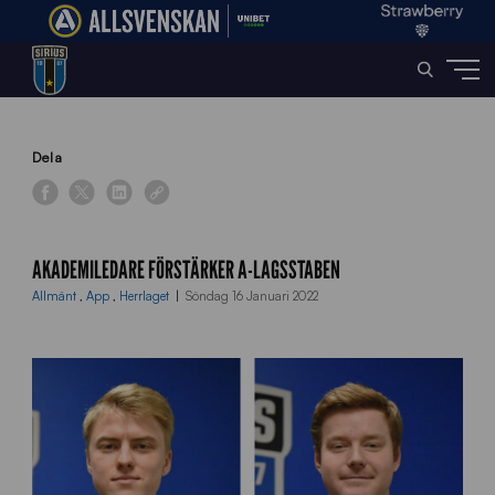
Home
»
News
»
Akademiledare förstärker A-lagsstaben
Dela
AKADEMILEDARE FÖRSTÄRKER A-LAGSSTABEN
Allmänt
,
App
,
Herrlaget
Söndag 16 Januari 2022