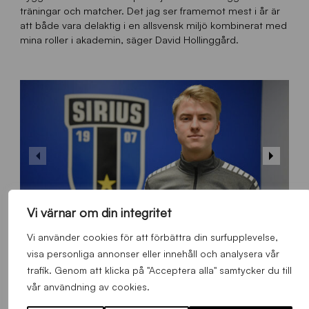
träningar och matcher. Det jag ser framemot mest i år är
att både vara delaktig i en allsvensk miljö kombinerat med
mina roller i akademin, säger David Hollinggård.
Vi värnar om din integritet
Olle Ekman.
Vi använder cookies för att förbättra din surfupplevelse,
visa personliga annonser eller innehåll och analysera vår
trafik. Genom att klicka på "Acceptera alla" samtycker du till
vår användning av cookies.