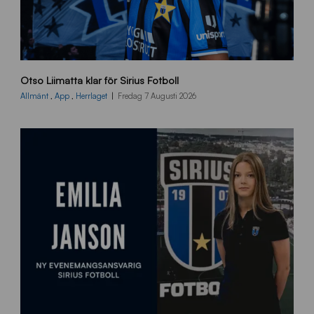
O
Otso Liimatta klar för Sirius Fotboll
L
_
Allmänt
,
App
,
Herrlaget
Fredag 7 Augusti 2026
h
e
m
s
i
d
a
n