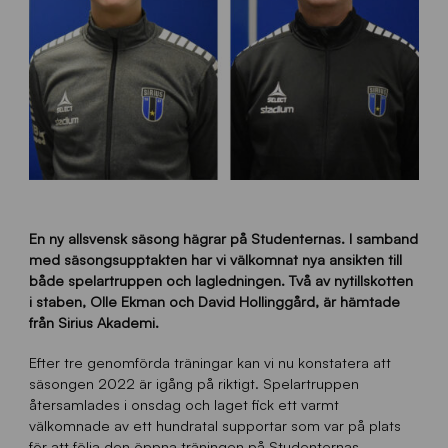
En ny allsvensk säsong hägrar på Studenternas. I samband
med säsongsupptakten har vi välkomnat nya ansikten till
både spelartruppen och lagledningen. Två av nytillskotten
i staben, Olle Ekman och David Hollinggård, är hämtade
från Sirius Akademi.
Efter tre genomförda träningar kan vi nu konstatera att
säsongen 2022 är igång på riktigt. Spelartruppen
återsamlades i onsdag och laget fick ett varmt
välkomnade av ett hundratal supportar som var på plats
för att följa den öppna träningen på Studenternas.