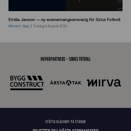
9
Emilia Janson – ny evenemangsansvarig för Sirius Fotboll
0
0
Allmänt
,
App
Torsdag 6 Augusti 2026
x
7
0
0
_
HUVUDPARTNERS – SIRIUS FOTBOLL
E
J
STÖTTA BLÅSVART PÅ STUDAN