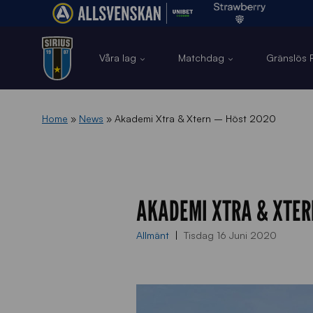
Våra lag
Matchdag
Gränslös F
Home
»
News
»
Akademi Xtra & Xtern – Höst 2020
AKADEMI XTRA & XTER
Allmänt
Tisdag 16 Juni 2020