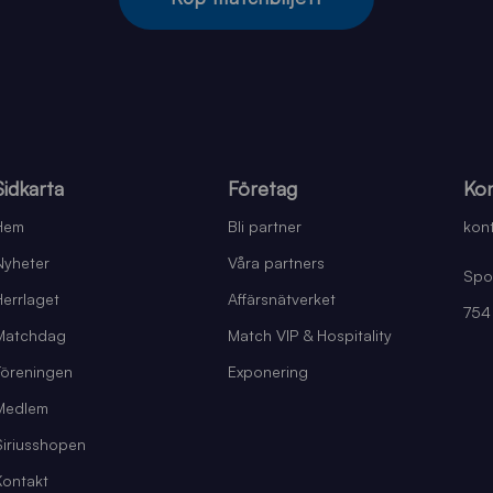
Sidkarta
Företag
Kon
Hem
Bli partner
kont
Nyheter
Våra partners
Spo
Herrlaget
Affärsnätverket
754
Matchdag
Match VIP & Hospitality
Föreningen
Exponering
Medlem
Siriusshopen
Kontakt