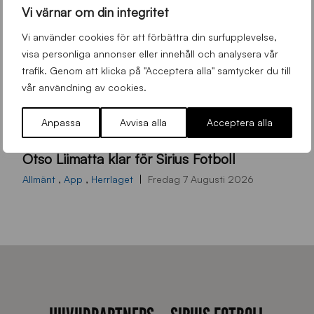
Vi värnar om din integritet
Vi använder cookies för att förbättra din surfupplevelse,
visa personliga annonser eller innehåll och analysera vår
trafik. Genom att klicka på "Acceptera alla" samtycker du till
vår användning av cookies.
Anpassa
Avvisa alla
Acceptera alla
O
Otso Liimatta klar för Sirius Fotboll
L
_
Allmänt
,
App
,
Herrlaget
Fredag 7 Augusti 2026
h
e
m
s
i
d
a