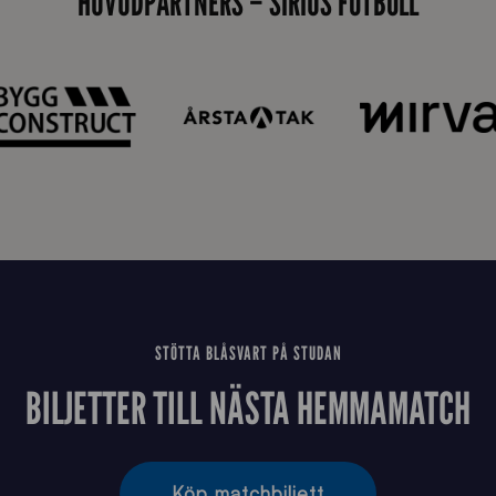
HUVUDPARTNERS – SIRIUS FOTBOLL
n
STÖTTA BLÅSVART PÅ STUDAN
BILJETTER TILL NÄSTA HEMMAMATCH
Köp matchbiljett