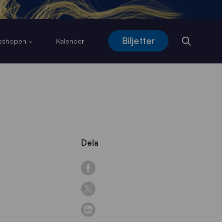
Biljetter
usshopen
Kalender
Dela