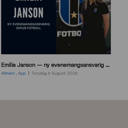
9
Emilia Janson – ny evenemangsansvarig för Sirius Fotboll
0
0
Allmänt
,
App
Torsdag 6 Augusti 2026
x
7
0
0
_
E
J