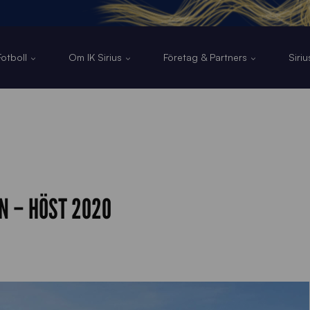
otboll
Om IK Sirius
Företag & Partners
Siri
N – HÖST 2020