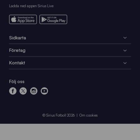
Ladda ned appen Sirius Live
Sidkarta
Företag
Kontakt
Följ oss
f
x
i
y
a
n
o
c
s
u
e
t
t
© Sirius Fotboll 2026
Om cookies
b
a
u
o
g
b
o
r
e
k
a