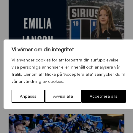
Vi värnar om din integritet
Vi använder cookies för att förbättra din surfupplevelse,
visa personliga annonser eller innehåll och analysera vår
trafik. Genom att klicka på "Acceptera alla" samtycker du till
vår användning av cookies.
9
Emilia Janson – ny evenemangsansvarig för Sirius Fotboll
0
Anpassa
Avvisa alla
Acceptera alla
0
Allmänt
,
App
Torsdag 6 Augusti 2026
x
7
0
0
_