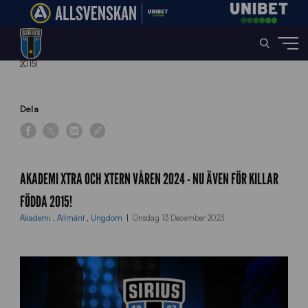
Home
»
News
»
Akademi Xtra och Xtern Våren 2024 – nu även för killar födda
2015!
Dela
AKADEMI XTRA OCH XTERN VÅREN 2024 - NU ÄVEN FÖR KILLAR
FÖDDA 2015!
Akademi
,
Allmänt
,
Ungdom
Onsdag 13 December 2023