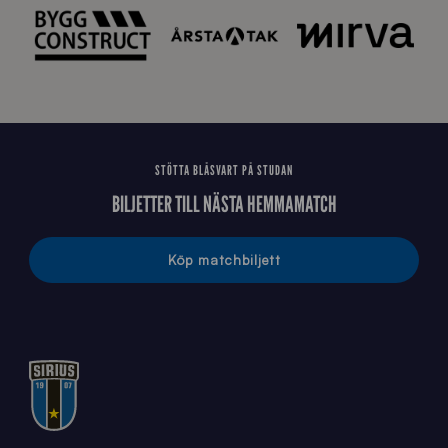
2
0
2
6
STÖTTA BLÅSVART PÅ STUDAN
BILJETTER TILL NÄSTA HEMMAMATCH
Köp matchbiljett