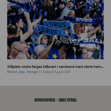
E
J
s
Ståplats södra färgas blåsvart i samband med nästa hemmamatch
ö
d
Allmänt
,
App
,
Herrlaget
Onsdag 5 Augusti 2026
r
a
-
s
t
HUVUDPARTNERS – SIRIUS FOTBOLL
å
_