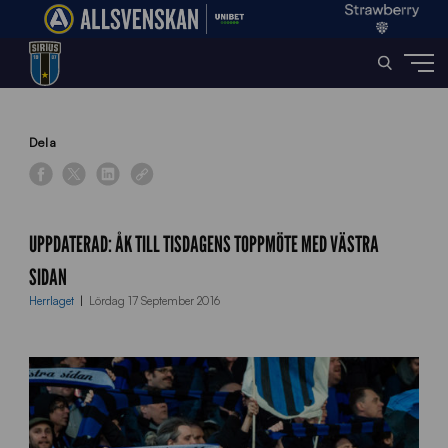
Home
»
News
»
UPPDATERAD: Åk till tisdagens toppmöte med Västra Sidan
Dela
UPPDATERAD: ÅK TILL TISDAGENS TOPPMÖTE MED VÄSTRA
SIDAN
Herrlaget
Lördag 17 September 2016