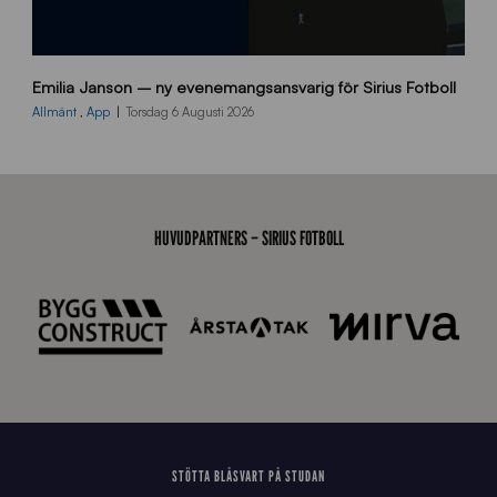
9
Emilia Janson – ny evenemangsansvarig för Sirius Fotboll
0
0
Allmänt
,
App
Torsdag 6 Augusti 2026
x
7
0
0
_
HUVUDPARTNERS – SIRIUS FOTBOLL
E
J
STÖTTA BLÅSVART PÅ STUDAN