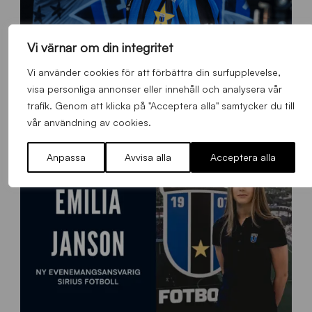
Vi värnar om din integritet
Vi använder cookies för att förbättra din surfupplevelse,
O
Otso Liimatta klar för Sirius Fotboll
L
visa personliga annonser eller innehåll och analysera vår
_
Allmänt
,
App
,
Herrlaget
Fredag 7 Augusti 2026
trafik. Genom att klicka på "Acceptera alla" samtycker du till
h
vår användning av cookies.
e
m
Anpassa
Avvisa alla
Acceptera alla
s
i
d
a
n