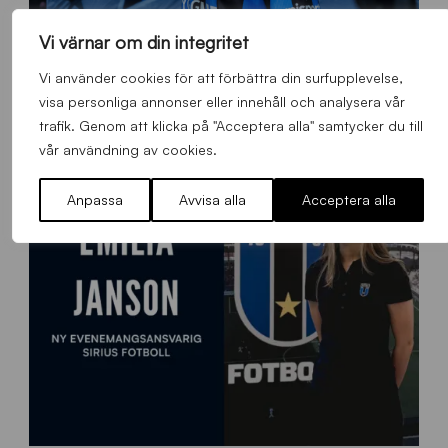
Vi värnar om din integritet
O
Otso Liimatta klar för Sirius Fotboll
L
Vi använder cookies för att förbättra din surfupplevelse,
_
Allmänt
,
App
,
Herrlaget
Fredag 7 Augusti 2026
visa personliga annonser eller innehåll och analysera vår
h
trafik. Genom att klicka på "Acceptera alla" samtycker du till
e
vår användning av cookies.
m
s
Anpassa
Avvisa alla
Acceptera alla
i
d
a
n