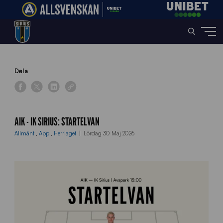
Home
»
News
»
AIK – IK Sirius: Startelvan
Dela
AIK - IK SIRIUS: STARTELVAN
Allmänt
,
App
,
Herrlaget
Lördag 30 Maj 2026