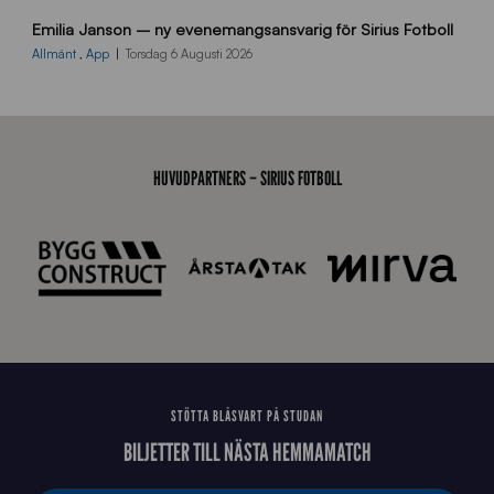
9
Emilia Janson – ny evenemangsansvarig för Sirius Fotboll
0
0
Allmänt
,
App
Torsdag 6 Augusti 2026
x
7
0
0
_
HUVUDPARTNERS – SIRIUS FOTBOLL
E
J
STÖTTA BLÅSVART PÅ STUDAN
BILJETTER TILL NÄSTA HEMMAMATCH