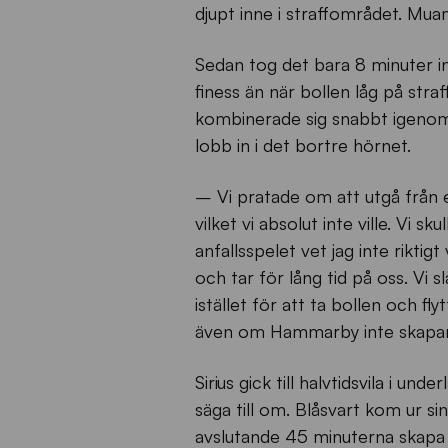
djupt inne i straffområdet. Muam
Sedan tog det bara 8 minuter i
finess än när bollen låg på str
kombinerade sig snabbt igenom
lobb in i det bortre hörnet.
– Vi pratade om att utgå från 
vilket vi absolut inte ville. Vi sk
anfallsspelet vet jag inte riktigt 
och tar för lång tid på oss. Vi 
istället för att ta bollen och f
även om Hammarby inte skapar a
Sirius gick till halvtidsvila i u
säga till om. Blåsvart kom ur si
avslutande 45 minuterna skapa