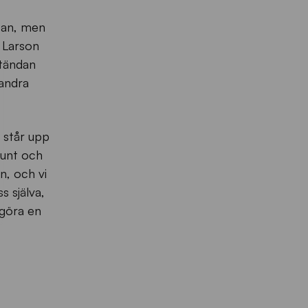
stan, men
e Larson
utändan
 andra
i står upp
 runt och
n, och vi
s själva,
göra en