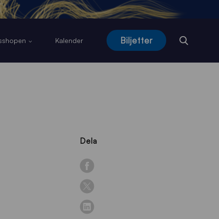
Biljetter
usshopen
Kalender
Dela