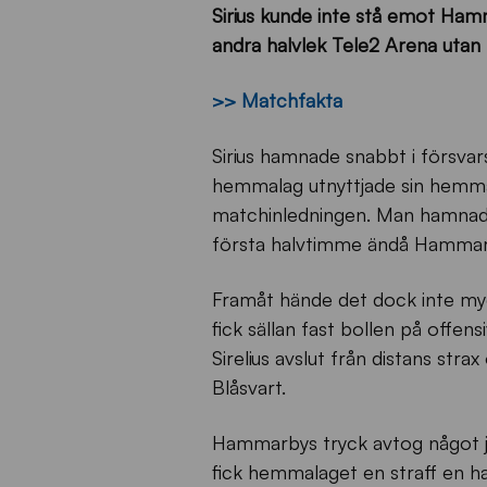
Sirius kunde inte stå emot Ham
andra halvlek Tele2 Arena utan 
>> Matchfakta
Sirius hamnade snabbt i försva
hemmalag utnyttjade sin hemmapl
matchinledningen. Man hamnade
första halvtimme ändå Hammarb
Framåt hände det dock inte myck
fick sällan fast bollen på offen
Sirelius avslut från distans stra
Blåsvart.
Hammarbys tryck avtog något ju 
fick hemmalaget en straff en ha