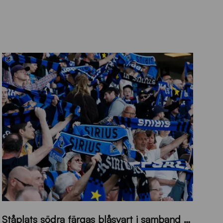
s
Ståplats södra färgas blåsvart i samband med nästa hemmamatch
ö