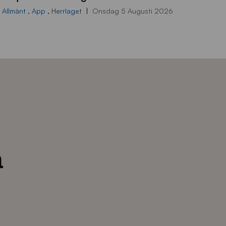
d
Allmänt
,
App
,
Herrlaget
Onsdag 5 Augusti 2026
r
a
-
s
t
å
_
2
0
2
6