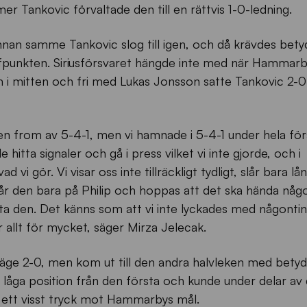
er Tankovic förvaltade den till en rättvis 1-0-ledning.
nnan samme Tankovic slog till igen, och då krävdes bety
affpunkten. Siriusförsvaret hängde inte med när Hammar
 i mitten och fri med Lukas Jonsson satte Tankovic 2-
en from av 5-4-1, men vi hamnade i 5-4-1 under hela för
ulle hitta signaler och gå i press vilket vi inte gjorde, och i
vad vi gör. Vi visar oss inte tillräckligt tydligt, slår bara lå
slår den bara på Philip och hoppas att det ska hända någ
lytta den. Det känns som att vi inte lyckades med någonting
llt för mycket, säger Mirza Jelecak.
nderläge 2-0, men kom ut till den andra halvleken med betyd
n låga position från den första och kunde under delar av
 ett visst tryck mot Hammarbys mål.