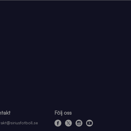
takt
Följ oss
akt@siriusfotboll.se
f
x
i
y