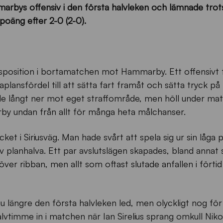
marbys offensiv i den första halvleken och lämnade trot
poäng efter 2-0 (2-0).
rsposition i bortamatchen mot Hammarby. Ett offensivt f
ansfördel till att sätta fart framåt och sätta tryck på 
 långt ner mot eget straffområde, men höll under ma
y undan från allt för många heta målchanser.
et i Siriusväg. Man hade svårt att spela sig ur sin låga 
siv planhalva. Ett par avslutslägen skapades, bland annat
x över ribban, men allt som oftast slutade anfallen i förtid
längre den första halvleken led, men olyckligt nog för S
lvtimme in i matchen när Ian Sirelius sprang omkull Nikol