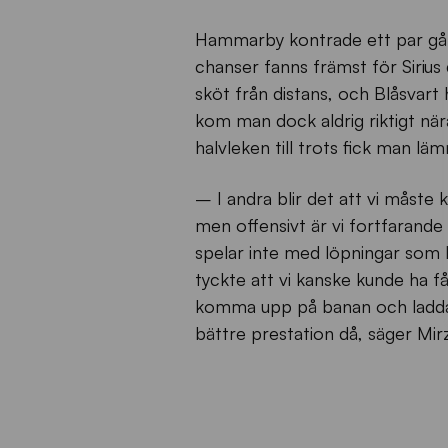
Hammarby kontrade ett par gång
chanser fanns främst för Sirius 
sköt från distans, och Blåsvart
kom man dock aldrig riktigt nä
halvleken till trots fick man l
– I andra blir det att vi måste 
men offensivt är vi fortfarande d
spelar inte med löpningar som ho
tyckte att vi kanske kunde ha få
komma upp på banan och ladda
bättre prestation då, säger Mir