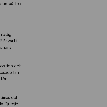
s en bättre
rejdigt
Blåsvart i
tchens
position och
 susade Ian
 för
irius del
a Djurdjic