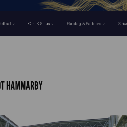
otboll
Om IK Sirius
Företag & Partners
Siri
MOT HAMMARBY