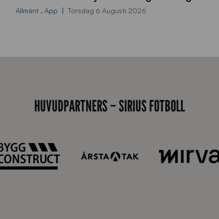
0
Allmänt
,
App
Torsdag 6 Augusti 2026
x
7
0
0
_
E
HUVUDPARTNERS – SIRIUS FOTBOLL
J