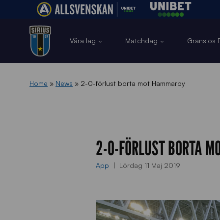
Våra lag
Matchdag
Gränslös F
Home
»
News
»
2-0-förlust borta mot Hammarby
2-0-FÖRLUST BORTA 
App
Lördag 11 Maj 2019