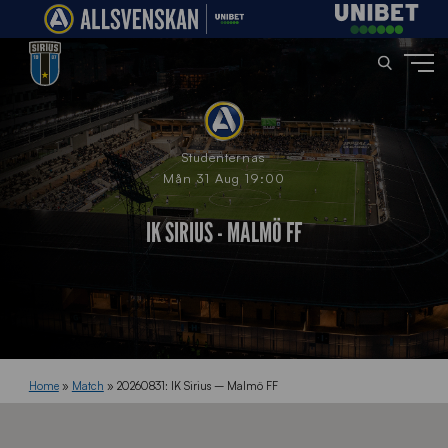
Studenternas
Mån 31 Aug 19:00
IK SIRIUS - MALMÖ FF
Home
»
Match
»
20260831: IK Sirius – Malmö FF