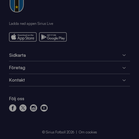
Ladda ned appen Sirius Live
Sidkarta
Företag
Kontakt
Följ oss
f
x
i
y
a
n
o
c
s
u
e
t
t
© Sirius Fotboll 2026
Om cookies
b
a
u