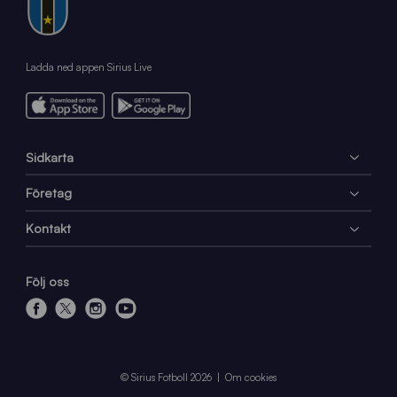
Ladda ned appen Sirius Live
Sidkarta
Företag
Kontakt
Följ oss
f
x
i
y
a
n
o
c
s
u
e
t
t
© Sirius Fotboll 2026
Om cookies
b
a
u