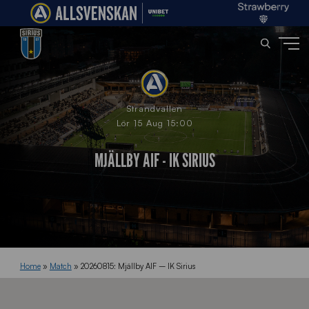
Strandvallen
Lör 15 Aug 15:00
MJÄLLBY AIF - IK SIRIUS
Home
»
Match
»
20260815: Mjällby AIF – IK Sirius