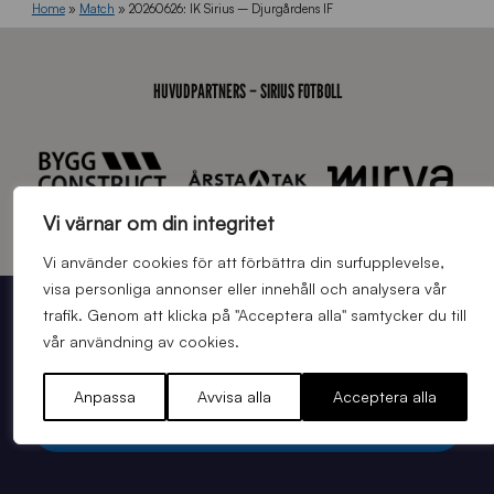
Home
»
Match
»
20260626: IK Sirius – Djurgårdens IF
HUVUDPARTNERS – SIRIUS FOTBOLL
Vi värnar om din integritet
Vi använder cookies för att förbättra din surfupplevelse,
visa personliga annonser eller innehåll och analysera vår
trafik. Genom att klicka på "Acceptera alla" samtycker du till
STÖTTA BLÅSVART PÅ STUDAN
vår användning av cookies.
BILJETTER TILL NÄSTA HEMMAMATCH
Anpassa
Avvisa alla
Acceptera alla
Köp matchbiljett