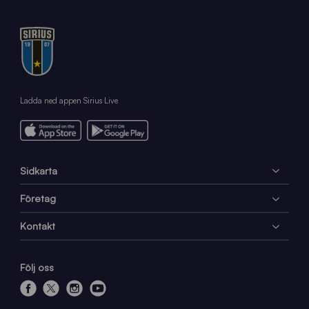
Ladda ned appen Sirius Live
Sidkarta
Företag
Kontakt
Följ oss
f
x
i
y
a
n
o