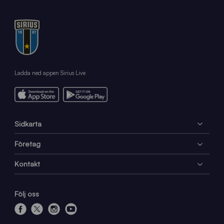
Ladda ned appen Sirius Live
Sidkarta
Företag
Kontakt
Följ oss
f
x
i
y
a
n
o