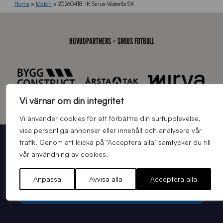
Home
»
Match
»
20260418: IK Sirius-Västerås SK
HUVUDPARTNERS – SIRIUS FOTBOLL
Vi värnar om din integritet
Vi använder cookies för att förbättra din surfupplevelse,
visa personliga annonser eller innehåll och analysera vår
trafik. Genom att klicka på "Acceptera alla" samtycker du till
STÖTTA BLÅSVART PÅ STUDAN
vår användning av cookies.
BILJETTER TILL NÄSTA HEMMAMATCH
Anpassa
Avvisa alla
Acceptera alla
Köp matchbiljett