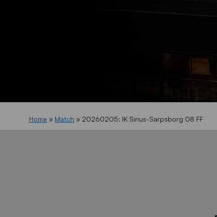
Home
»
Match
»
20260205: IK Sirius-Sarpsborg 08 FF