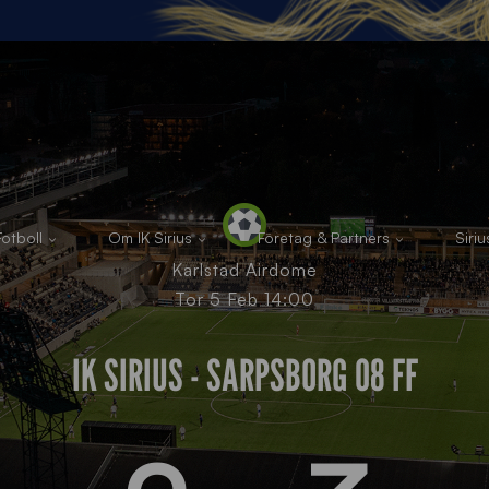
otboll
Om IK Sirius
Företag & Partners
Siri
Karlstad Airdome
Tor 5 Feb 14:00
IK SIRIUS - SARPSBORG 08 FF