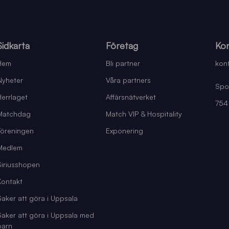
Sidkarta
Företag
Kon
Hem
Bli partner
kont
Nyheter
Våra partners
Spo
Herrlaget
Affärsnätverket
754
Matchdag
Match VIP & Hospitality
Föreningen
Exponering
Medlem
Siriusshopen
Kontakt
Saker att göra i Uppsala
Saker att göra i Uppsala med
barn