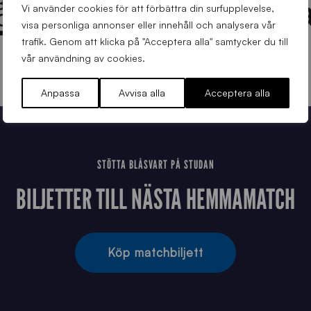
Vi använder cookies för att förbättra din surfupplevelse,
visa personliga annonser eller innehåll och analysera vår
trafik. Genom att klicka på "Acceptera alla" samtycker du till
vår användning av cookies.
Anpassa
Avvisa alla
Acceptera alla
STÖTTA BLÅSVART PÅ STUDAN
BILJETTER TILL NÄSTA HEMMAMATCH
Köp matchbiljett