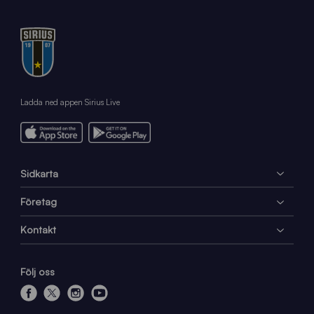
Ladda ned appen Sirius Live
Sidkarta
Företag
Kontakt
Följ oss
f
x
i
y
a
n
o