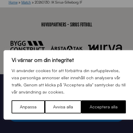
Home
»
Match
»
20260130: IK Sirius-Silkeborg IF
HUVUDPARTNERS – SIRIUS FOTBOLL
Vi värnar om din integritet
Vi använder cookies för att förbättra din surfupplevelse,
visa personliga annonser eller innehåll och analysera vår
trafik. Genom att klicka på "Acceptera alla" samtycker du till
STÖTTA BLÅSVART PÅ STUDAN
vår användning av cookies.
BILJETTER TILL NÄSTA HEMMAMATCH
Anpassa
Avvisa alla
Acceptera alla
Köp matchbiljett