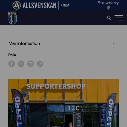
Home
»
Events
»
Öppet i Siriusshopen
Mer information
Dela