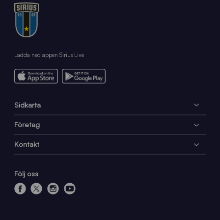
Ladda ned appen Sirius Live
Sidkarta
Företag
Kontakt
Följ oss
f
x
i
y
a
n
o
c
s
u