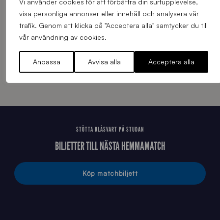
Vi använder cookies för att förbättra din surfupplevelse,
visa personliga annonser eller innehåll och analysera vår
HUVUDPARTNERS – SIRIUS FOTBOLL
trafik. Genom att klicka på "Acceptera alla" samtycker du till
vår användning av cookies.
Anpassa
Avvisa alla
Acceptera alla
STÖTTA BLÅSVART PÅ STUDAN
BILJETTER TILL NÄSTA HEMMAMATCH
Köp matchbiljett