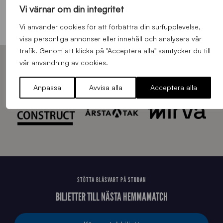
Vi värnar om din integritet
Läs mer om Affärsnätverket
Vi använder cookies för att förbättra din surfupplevelse,
visa personliga annonser eller innehåll och analysera vår
trafik. Genom att klicka på "Acceptera alla" samtycker du till
vår användning av cookies.
HUVUDPARTNERS – SIRIUS FOTBOLL
Anpassa
Avvisa alla
Acceptera alla
STÖTTA BLÅSVART PÅ STUDAN
BILJETTER TILL NÄSTA HEMMAMATCH