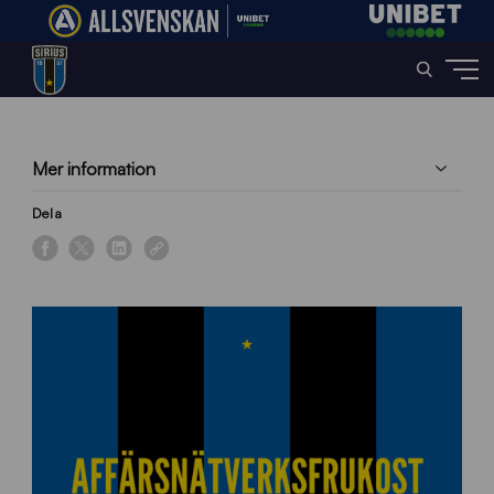
Home
»
Events
»
Affärsnätverksfrukost
Mer information
Dela