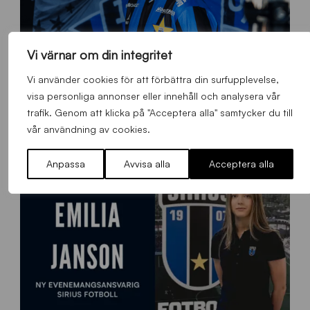
Vi värnar om din integritet
Vi använder cookies för att förbättra din surfupplevelse,
O
visa personliga annonser eller innehåll och analysera vår
Otso Liimatta klar för Sirius Fotboll
L
trafik. Genom att klicka på "Acceptera alla" samtycker du till
_
Allmänt
,
App
,
Herrlaget
Fredag 7 Augusti 2026
vår användning av cookies.
h
e
m
Anpassa
Avvisa alla
Acceptera alla
s
i
d
a
n