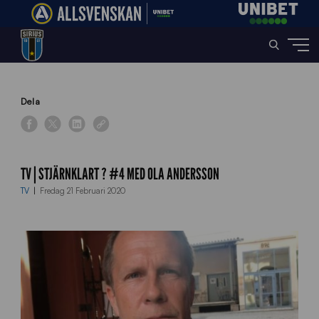
Home
»
News
»
TV | STJÄRNKLART ? #4 med Ola Andersson
Dela
TV | STJÄRNKLART ? #4 MED OLA ANDERSSON
TV
Fredag 21 Februari 2020