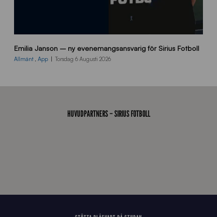
9
Emilia Janson – ny evenemangsansvarig för Sirius Fotboll
0
0
Allmänt
,
App
Torsdag 6 Augusti 2026
x
7
0
0
_
HUVUDPARTNERS – SIRIUS FOTBOLL
E
J