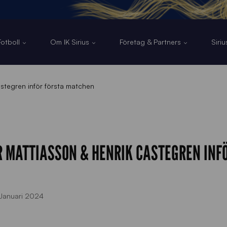
otboll
Om IK Sirius
Företag & Partners
Siri
astegren inför första matchen
ER MATTIASSON & HENRIK CASTEGREN INF
Januari 2024