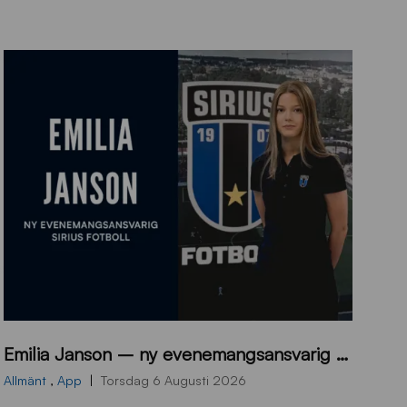
9
Emilia Janson – ny evenemangsansvarig för Sirius Fotboll
0
0
Allmänt
,
App
Torsdag 6 Augusti 2026
x