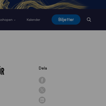
Biljetter
usshopen
Kalender
ÖR
Dela