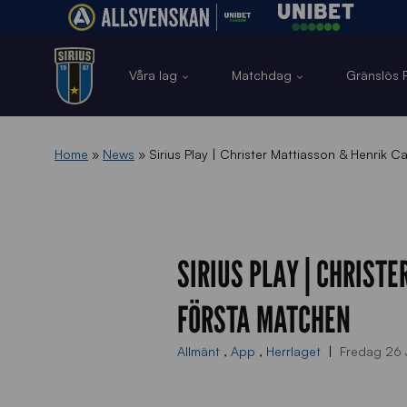
Våra lag
Matchdag
Gränslös F
Home
»
News
»
Sirius Play | Christer Mattiasson & Henrik C
SIRIUS PLAY | CHRIST
FÖRSTA MATCHEN
Allmänt
,
App
,
Herrlaget
Fredag 26 