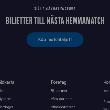
STÖTTA BLÅSVART PÅ STUDAN
BILJETTER TILL NÄSTA HEMMAMATCH
Köp matchbiljett
Sidkarta
Företag
Kon
Hem
Bli partner
kont
Nyheter
Våra partners
Spo
Herrlaget
Affärsnätverket
754