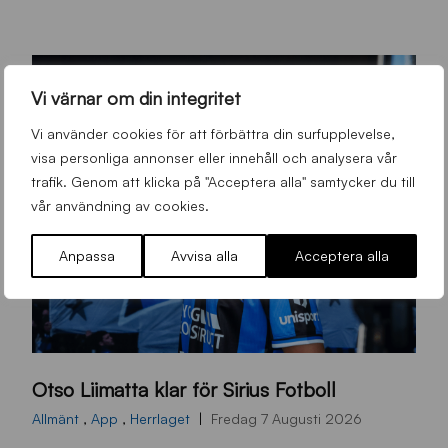
Vi värnar om din integritet
Vi använder cookies för att förbättra din surfupplevelse,
visa personliga annonser eller innehåll och analysera vår
trafik. Genom att klicka på "Acceptera alla" samtycker du till
vår användning av cookies.
Anpassa
Avvisa alla
Acceptera alla
O
Otso Liimatta klar för Sirius Fotboll
L
_
Allmänt
,
App
,
Herrlaget
Fredag 7 Augusti 2026
h