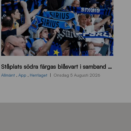
s
Ståplats södra färgas blåsvart i samband med nästa hemmamatch
ö
d
Allmänt
,
App
,
Herrlaget
Onsdag 5 Augusti 2026
r
a
-
s
t
å
_