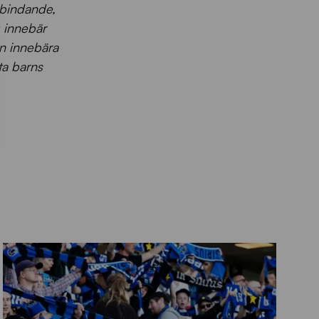
 bindande,
g innebär
en innebära
ta barns