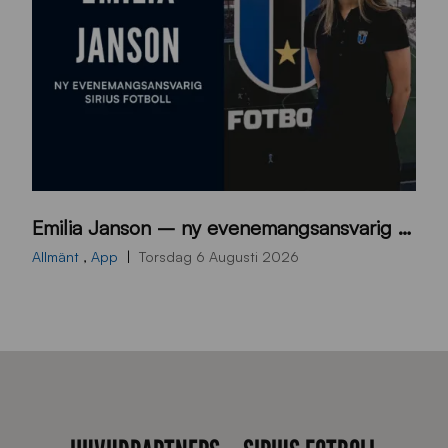
9
Emilia Janson – ny evenemangsansvarig för Sirius Fotboll
0
0
Allmänt
,
App
Torsdag 6 Augusti 2026
x
7
0
0
_
E
J