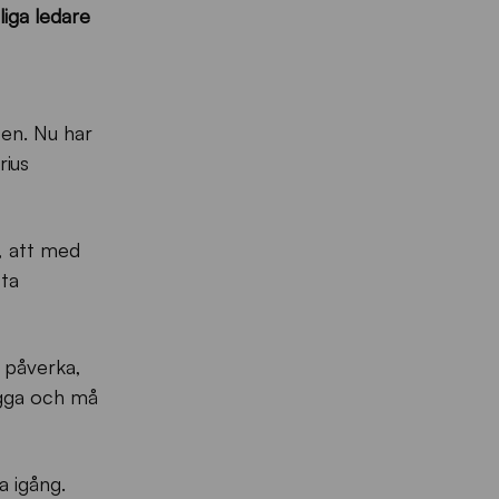
iga ledare
ten. Nu har
rius
, att med
sta
 påverka,
rygga och må
a igång.