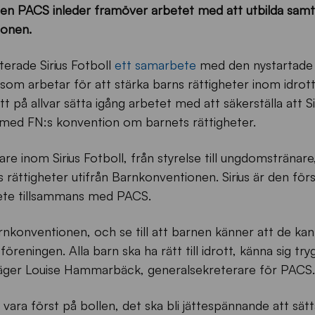
nen PACS inleder framöver arbetet med att utbilda samtl
ionen.
erade Sirius Fotboll
ett samarbete
med den nystartade
som arbetar för att stärka barns rättigheter inom idrot
t på allvar sätta igång arbetet med att säkerställa att Si
 med FN:s konvention om barnets rättigheter.
 inom Sirius Fotboll, från styrelse till ungdomstränare
 rättigheter utifrån Barnkonventionen. Sirius är den för
bete tillsammans med PACS.
nkonventionen, och se till att barnen känner att de kan
föreningen. Alla barn ska ha rätt till idrott, känna sig t
 säger Louise Hammarbäck, generalsekreterare för PACS.
ill vara först på bollen, det ska bli jättespännande att sätt