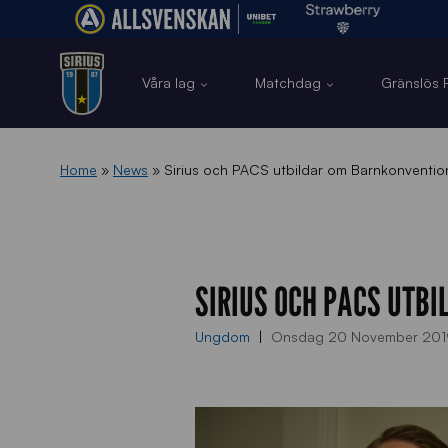
Våra lag
Matchdag
Gränslös F
Home
»
News
»
Sirius och PACS utbildar om Barnkonventi
SIRIUS OCH PACS UTB
Ungdom
Onsdag 20 November 201