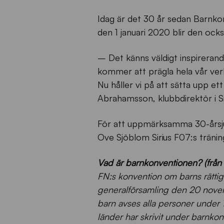
Idag är det 30 år sedan Barnk
den 1 januari 2020 blir den ocks
– Det känns väldigt inspirerande
kommer att prägla hela vår verk
Nu håller vi på att sätta upp et
Abrahamsson, klubbdirektör i Sir
För att uppmärksamma 30-årsju
Ove Sjöblom Sirius F07:s träni
Vad är barnkonventionen? (frå
FN:s konvention om barns rätti
generalförsamling den 20 novem
barn avses alla personer under 
länder har skrivit under barnkon