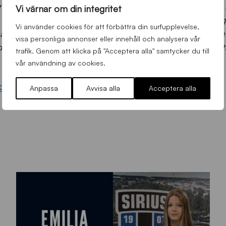
har sedan den antogs av Sverige år 1990 varit juridiskt
Vi värnar om din integritet
 varit tillräckligt. Genom att göra barnkonventionen till la
Vi använder cookies för att förbättra din surfupplevelse,
rn är egna individer med egna rättigheter. Det kommer äv
visa personliga annonser eller innehåll och analysera vår
d möjlighet för domstolar och andra samhällsorgan att sät
trafik. Genom att klicka på "Acceptera alla" samtycker du till
vår användning av cookies.
ge.se
Anpassa
Avvisa alla
Acceptera alla