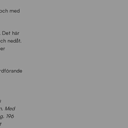
n och med
. Det här
och nedåt.
ter
ordförande
s
rn. Med
ag. 196
t