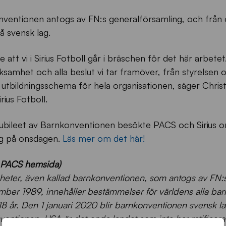
onventionen antogs av FN:s generalförsamling, och frå
å svensk lag.
 att vi i Sirius Fotboll går i bräschen för det här arbetet
samhet och alla beslut vi tar framöver, från styrelsen 
t utbildningsschema för hela organisationen, säger Chris
ius Fotboll.
bileet av Barnkonventionen besökte PACS och Sirius 
ng på onsdagen.
Läs mer om det här!
n PACS hemsida)
gheter, även kallad barnkonventionen, som antogs av FN:
ber 1989, innehåller bestämmelser för världens alla ba
18 år. Den 1 januari 2020 blir barnkonventionen svensk l
ventionen. USA är det enda landet som inte har ratificera