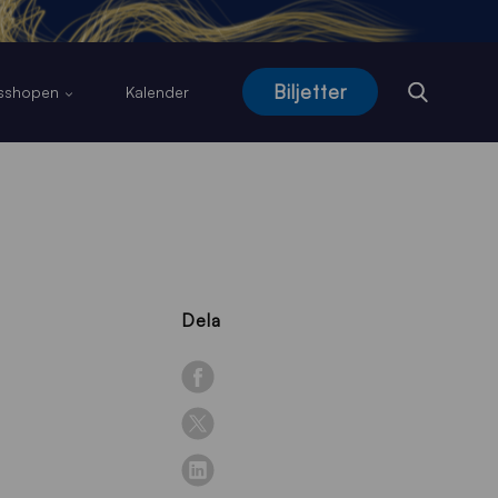
Biljetter
usshopen
Kalender
Dela