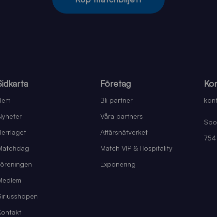
Sidkarta
Företag
Kon
Hem
Bli partner
kont
Nyheter
Våra partners
Spo
Herrlaget
Affärsnätverket
754
Matchdag
Match VIP & Hospitality
Föreningen
Exponering
Medlem
Siriusshopen
Kontakt