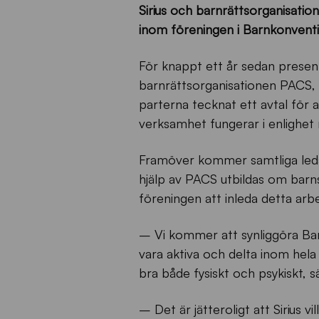
Sirius och barnrättsorganisatio
inom föreningen i Barnkonvent
För knappt ett år sedan present
barnrättsorganisationen PACS, 
parterna tecknat ett avtal för at
verksamhet fungerar i enlighet
Framöver kommer samtliga ledare
hjälp av PACS utbildas om barns
föreningen att inleda detta ar
– Vi kommer att synliggöra Bar
vara aktiva och delta inom hela 
bra både fysiskt och psykiskt,
– Det är jätteroligt att Sirius v