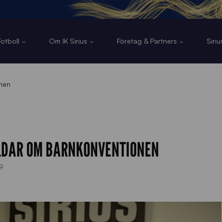
otboll
Om IK Sirius
Företag & Partners
Siri
onen
ILDAR OM BARNKONVENTIONEN
9