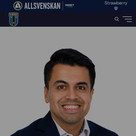
Home
»
Employees
»
Viktor Johansson