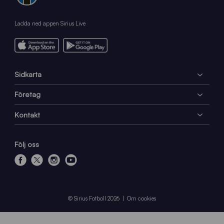
Ladda ned appen Sirius Live
Sidkarta
Företag
Kontakt
Följ oss
f
x
i
y
a
n
o
c
s
u
e
t
t
© Sirius Fotboll 2026
Om cookies
b
a
u
o
g
b